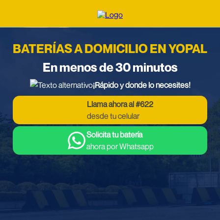
BATERÍAS A DOMICILIO EN YOPAL
En menos de 30 minutos
¡Rápido y donde lo necesites!
Llama ahora al #622
desde tu celular
Solicita tu batería
ahora por Whatsapp