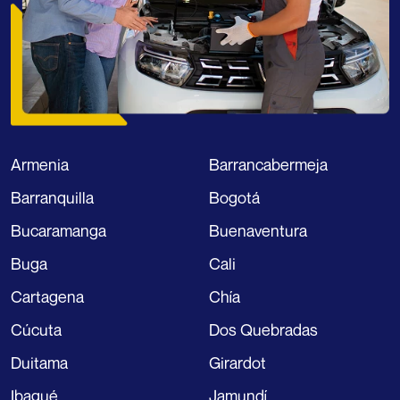
Armenia
Barrancabermeja
Barranquilla
Bogotá
Bucaramanga
Buenaventura
Buga
Cali
Cartagena
Chía
Cúcuta
Dos Quebradas
Duitama
Girardot
Ibagué
Jamundí