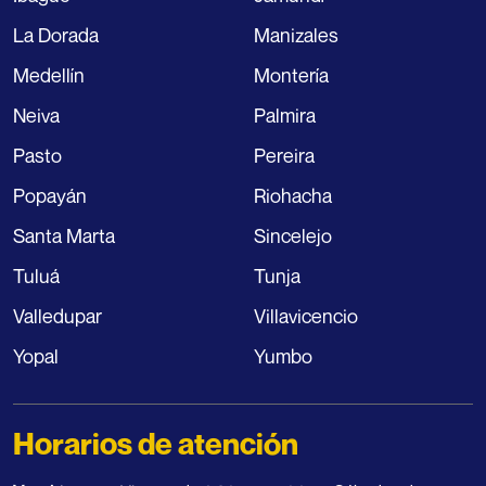
La Dorada
Manizales
Medellín
Montería
Neiva
Palmira
Pasto
Pereira
Popayán
Riohacha
Santa Marta
Sincelejo
Tuluá
Tunja
Valledupar
Villavicencio
Yopal
Yumbo
Horarios de atención