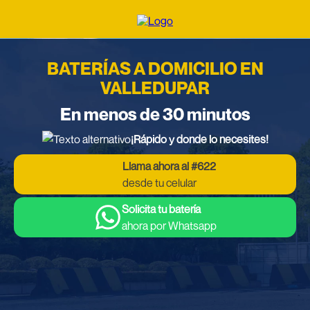
BATERÍAS A DOMICILIO EN
VALLEDUPAR
En menos de 30 minutos
¡Rápido y donde lo necesites!
Llama ahora al #622
desde tu celular
Solicita tu batería
ahora por Whatsapp