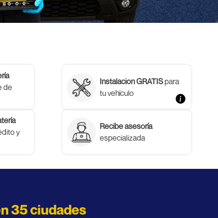
ría
Instalación GRATIS
para
e de
tu vehículo
tería
Recibe asesoría
édito y
especializada
en 35 ciudades