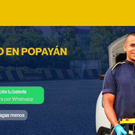
O EN POPAYÁN
cita tu batería
ra por Whatsapp
agas menos