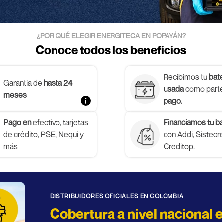
¿POR QUÉ ELEGIR ENERGITECA EN POPAYÁN?
Conoce todos los beneficios
Recibimos tu
bate
Garantia de
hasta 24
usada
como part
meses
pago.
Pago en
efectivo, tarjetas
Financiamos tu ba
de crédito, PSE, Nequi y
con Addi, Sistecr
más
Creditop.
DISTRIBUIDORES OFICIALES EN COLOMBIA
Cobertura a nivel nacional 