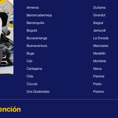
Armenia
Duitama
Barrancabermeja
Girardot
Barranquilla
Ibagué
Bogotá
Jamundí
Bucaramanga
La Dorada
Buenaventura
Manizales
Buga
Medellín
Cali
Montería
Cartagena
Neiva
Chía
Palmira
Cúcuta
Pasto
Dos Quebradas
Pereira
ención