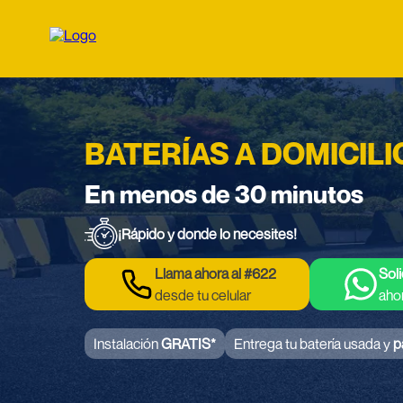
BATERÍAS A DOMICILI
En menos de 30 minutos
¡Rápido y donde lo necesites!
Llama ahora al #622
Soli
desde tu celular
aho
Instalación
GRATIS*
Entrega tu batería usada y
p