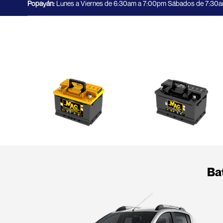
Popayán:
Lunes a Viernes de 6:30am a 7:00pm Sábados de 7:30a
Ba