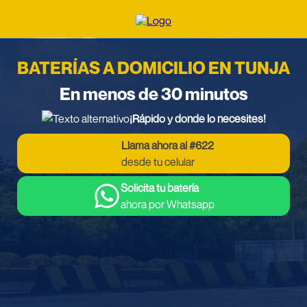
BATERÍAS A DOMICILIO EN TUNJA
En menos de 30 minutos
¡Rápido y donde lo necesites!
Llama ahora al #622
desde tu celular
Solicita tu batería
ahora por Whatsapp