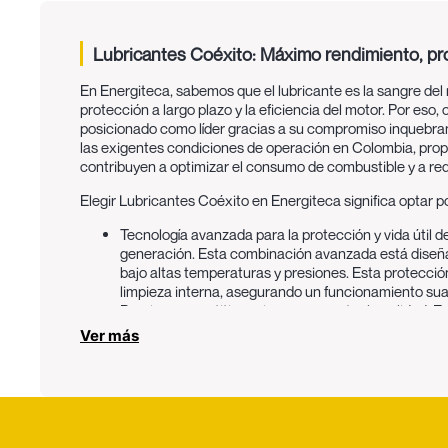
Lubricantes Coéxito: Máximo rendimiento, pro
En Energiteca, sabemos que el lubricante es la sangre del 
protección a largo plazo y la eficiencia del motor. Por e
posicionado como líder gracias a su compromiso inquebrant
las exigentes condiciones de operación en Colombia, prop
contribuyen a optimizar el consumo de combustible y a red
Elegir Lubricantes Coéxito en Energiteca significa optar p
Tecnología avanzada para la protección y vida útil d
generación. Esta combinación avanzada está diseñada
bajo altas temperaturas y presiones. Esta protección
limpieza interna, asegurando un funcionamiento suave
Precios competitivos sin comprometer la calidad:
En
excelente relación calidad-precio en toda nuestra 
Ver más
experiencia y tecnología, a un precio justo y compet
Opciones variadas para cada necesidad del mercad
diversidad de productos para satisfacer la demand
formulaciones (minerales, semi-sintéticos y 100% si
fabricantes de vehículos (OEM). Ya sea para motores 
presentación que necesitas.