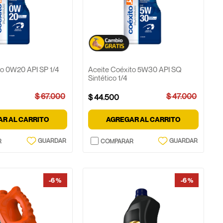
to 0W20 API SP 1/4
Aceite Coéxito 5W30 API SQ
Sintético 1/4
$
67
.
000
$
47
.
000
$
44
.
500
R AL CARRITO
AGREGAR AL CARRITO
-
6 %
-
6 %