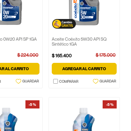
to 0W20 API SP 1GA
Aceite Coéxito 5W30 API SQ
Sintético 1GA
$
224
.
000
$
175
.
000
$
165
.
400
R AL CARRITO
AGREGAR AL CARRITO
-
5 %
-
5 %