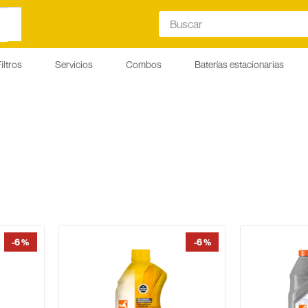
Buscar
iltros
Servicios
Combos
Baterías estacionarias
-
6 %
-
6 %