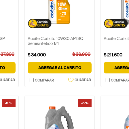
 SP
Aceite Coéxito 10W30 API SQ
Aceite Coéxi
Semisintético 1/4
37
.
300
$
36
.
000
$
34
.
000
$
211
.
600
ITO
AGREGAR AL CARRITO
AGREGA
-
5 %
-
5 %