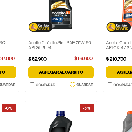
 SQ
Aceite Coéxito Sint. SAE 75W-90
Aceite Coéxi
API GL-5 1/4
API CK-4 / S
37
.
000
$
66
.
600
$
62
.
900
$
210
.
700
ITO
AGREGAR AL CARRITO
AGREGA
-
6 %
-
5 %