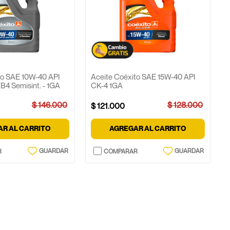
to SAE 10W-40 API
Aceite Coéxito SAE 15W-40 API
4 Semisint. - 1GA
CK-4 1GA
$
146
.
000
$
128
.
000
$
121
.
000
R AL CARRITO
AGREGAR AL CARRITO