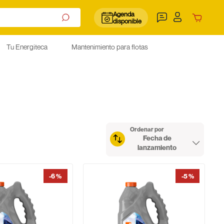
Agenda
disponible
Tu Energiteca
Mantenimiento para flotas
Ordenar por
Fecha de
lanzamiento
-
6 %
-
5 %