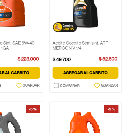
to Sint. SAE 5W-40
Aceite Coéxito Semisint. ATF
N 1GA
MERCON V 1/4
$
223
.
000
$
52
.
600
$
49
.
700
R AL CARRITO
AGREGAR AL CARRITO
-
5 %
-
5 %