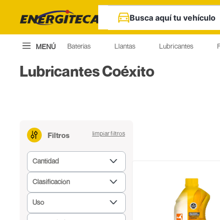
Busca aquí tu vehículo
Baterías
Llantas
Lubricantes
F
MENÚ
Lubricantes Coéxito
Filtros
Cantidad
Cuarto
Clasificación
Galón
Multigrados
Uso
Monogrados
Diesel