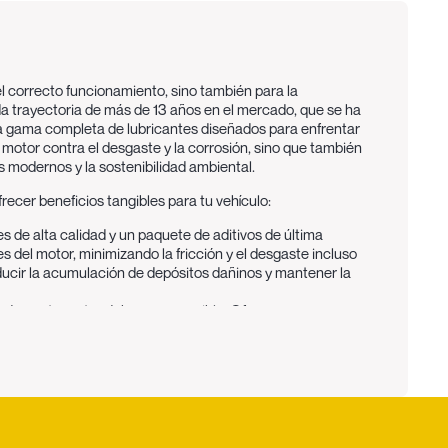
el correcto funcionamiento, sino también para la
da trayectoria de más de 13 años en el mercado, que se ha
una gama completa de lubricantes diseñados para enfrentar
otor contra el desgaste y la corrosión, sino que también
 modernos y la sostenibilidad ambiental.
recer beneficios tangibles para tu vehículo:
 de alta calidad y un paquete de aditivos de última
 del motor, minimizando la fricción y el desgaste incluso
reducir la acumulación de depósitos dañinos y mantener la
dad para tu motor debe ser accesible. Ofrecemos una
to de alto rendimiento, respaldado por años de
afectar significativamente tu presupuesto.
ecíficos. Por ello, Lubricantes Coéxito ofrece una amplia
iscosidades (como 10W-30, 15W-40, 20W-50, etc.),
res internacionales (API, ACEA) y los requisitos de los
rarás el lubricante Coéxito adecuado para ti en la