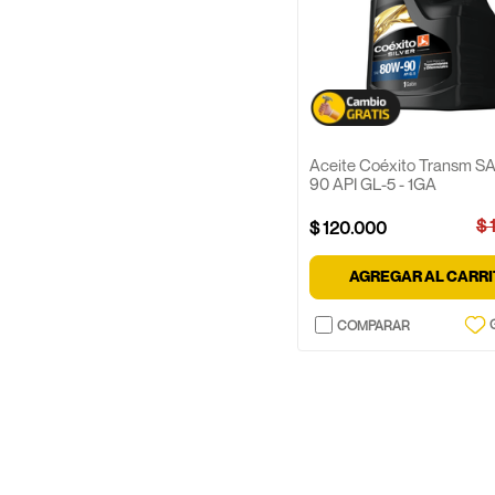
Aceite Coéxito Transm S
90 API GL-5 - 1GA
$
$
120
.
000
AGREGAR AL CARR