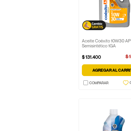
Aceite Coéxito 10W30 AP
Semisintético 1GA
$
$
131
.
400
AGREGAR AL CARR