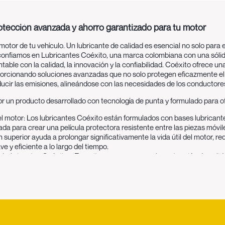
tección avanzada y ahorro garantizado para tu motor
motor de tu vehículo. Un lubricante de calidad es esencial no solo para 
so, confiamos en Lubricantes Coéxito, una marca colombiana con una sóli
able con la calidad, la innovación y la confiabilidad. Coéxito ofrece 
orcionando soluciones avanzadas que no solo protegen eficazmente el m
ucir las emisiones, alineándose con las necesidades de los conductores
or un producto desarrollado con tecnología de punta y formulado para of
el motor:
Los lubricantes Coéxito están formulados con bases lubricantes
 para crear una película protectora resistente entre las piezas móviles
 superior ayuda a prolongar significativamente la vida útil del motor, 
 y eficiente a lo largo del tiempo.
 Lubricantes Coéxito y Energiteca, creemos que la protección de cali
gama de lubricantes. Puedes confiar en que estás adquiriendo un produc
itivo. Esto te permite mantener tu vehículo en óptimas condiciones sin 
o:
Entendemos que cada vehículo y cada conductor tienen requisitos esp
a del mercado colombiano. Disponemos de lubricantes con diferentes v
ntéticos) y especificaciones técnicas que cumplen o superan los estánda
a gasolina, diésel, motocicletas o vehículos de servicio pesado, encont