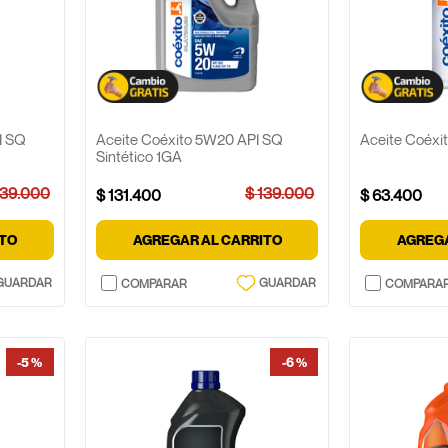
I SQ
Aceite Coéxito 5W20 API SQ
Aceite Coéxi
Sintético 1GA
139
.
000
$
139
.
000
$
131
.
400
$
63
.
400
ITO
AGREGAR AL CARRITO
AGREGA
-
5 %
-
6 %