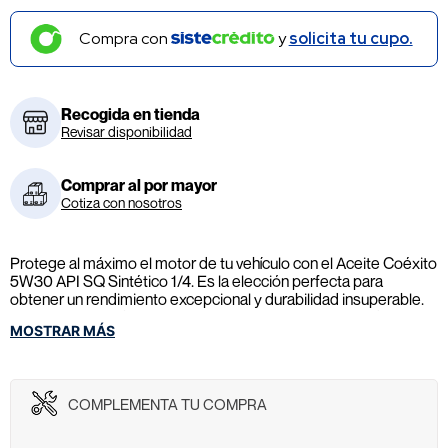
Compra con
y
solicita tu cupo.
Recogida en tienda
Revisar disponibilidad
Comprar al por mayor
Cotiza con nosotros
Protege al máximo el motor de tu vehículo con el Aceite Coéxito
5W30 API SQ Sintético 1/4. Es la elección perfecta para
obtener un rendimiento excepcional y durabilidad insuperable.
¡Haz tu compra ahora y te OBSEQUIAMOS el servicio de
MOSTRAR MÁS
cambio de aceite (No incluye filtros)!
COMPLEMENTA TU COMPRA