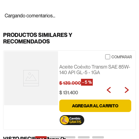
Cargando comentarios…
PRODUCTOS SIMILARES Y
RECOMENDADOS
Aceite Coéxito Transm SAE 85W-
140 API GL-5 - 1GA
-
5 %
$
139
.
000
$
131
.
400
AGREGAR AL CARRITO
VISTO RECIENTEMENTE