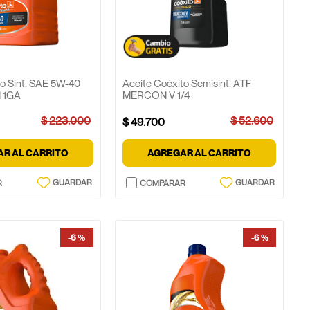
to Sint. SAE 5W-40
Aceite Coéxito Semisint. ATF
N 1GA
MERCON V 1/4
$
223
.
000
$
52
.
600
$
49
.
700
R AL CARRITO
AGREGAR AL CARRITO
-
6 %
-
6 %