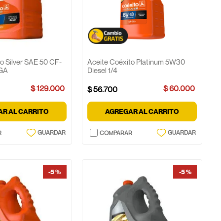
o Silver SAE 50 CF-
Aceite Coéxito Platinum 5W30
1GA
Diesel 1/4
$
129
.
000
$
60
.
000
$
56
.
700
R AL CARRITO
AGREGAR AL CARRITO
-
5 %
-
5 %