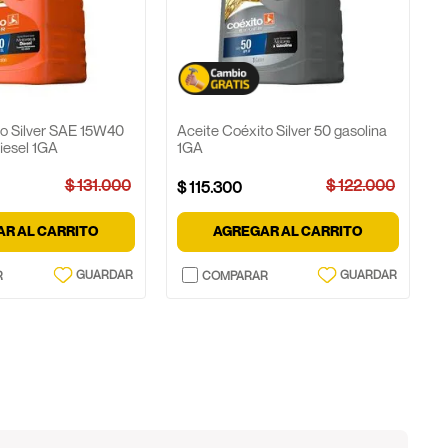
to Silver SAE 15W40
Aceite Coéxito Silver 50 gasolina
iesel 1GA
1GA
$
131
.
000
$
122
.
000
$
115
.
300
R AL CARRITO
AGREGAR AL CARRITO