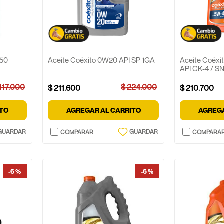
W50
Aceite Coéxito 0W20 API SP 1GA
Aceite Coéxi
API CK-4 / S
117
.
000
$
224
.
000
$
211
.
600
$
210
.
700
ITO
AGREGAR AL CARRITO
AGREGA
-
6 %
-
6 %