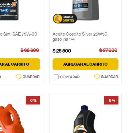
to Sint. SAE 75W-90
Aceite Coéxito Silver 25W50
gasolina 1/4
$
66
.
600
$
27
.
000
$
25
.
500
R AL CARRITO
AGREGAR AL CARRITO
-
6 %
-
6 %