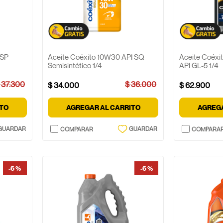
 SP
Aceite Coéxito 10W30 API SQ
Aceite Coéxi
Semisintético 1/4
API GL-5 1/4
37
.
300
$
36
.
000
$
34
.
000
$
62
.
900
ITO
AGREGAR AL CARRITO
AGREGA
-
6 %
-
6 %