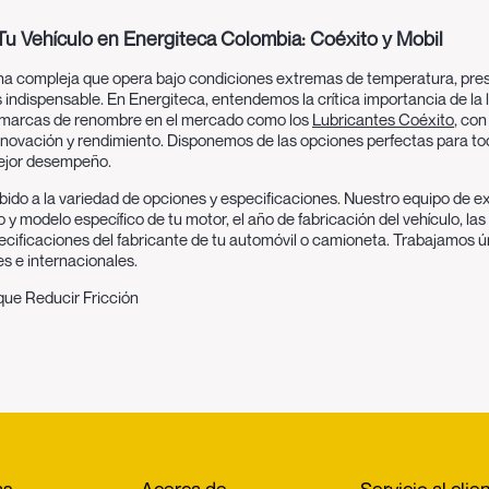
 Tu Vehículo en Energiteca Colombia: Coéxito y Mobil
uina compleja que opera bajo condiciones extremas de temperatura, presi
 indispensable. En Energiteca, entendemos la crítica importancia de la 
 marcas de renombre en el mercado como los
Lubricantes Coéxito
, co
innovación y rendimiento. Disponemos de las opciones perfectas para to
mejor desempeño.
bido a la variedad de opciones y especificaciones. Nuestro equipo de
ex
y modelo específico de tu motor, el año de fabricación del vehículo, la
ificaciones del fabricante
de tu automóvil o camioneta. Trabajamos ú
es e internacionales
.
que Reducir Fricción
cas que van más allá de simplemente facilitar el movimiento entre las pi
nción más conocida. El lubricante crea una fina película entre las super
recto metal-metal. Esto minimiza drásticamente la fricción y, por ende, e
ricción generan una gran cantidad de calor dentro del motor. El lubrica
ia el cárter, donde puede disiparse. Ayuda a mantener la temperatura d