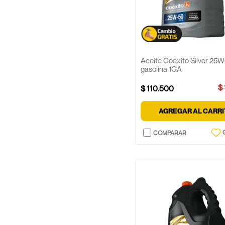
Aceite Coéxito Silver 25
gasolina 1GA
$
$
110
.
500
AGREGAR AL CARR