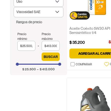
Hidraulico
Uso
Coéxito
Sintético
Diesel
Mobil
Viscosidad SAE
Mineral
Gasolina
Tek Blue
Semisintético
5w30
Gas
Rangos de precio
15w40
Transmisión de
Aceite Coéxito 5W30 API
10w30
Semisintético 1/4
engranajes
10w40
Transmisión
$
$
35
.
200
25w50
automatica
$
$
20w50
GNV
AGREGAR AL CARR
50
BUSCAR
Gasolina y Diesel
25w60
Gasolina y gas
5w40
Gas y Diesel
$ 25.500
–
$ 413.000
5w20