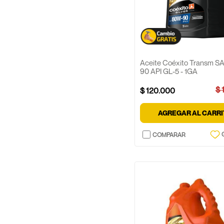
Aceite Coéxito Transm S
90 API GL-5 - 1GA
$
$
120
.
000
AGREGAR AL CARR