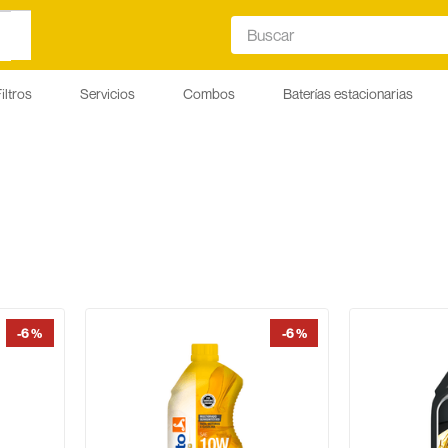
Buscar
iltros
Servicios
Combos
Baterías estacionarias
-
6 %
-
6 %