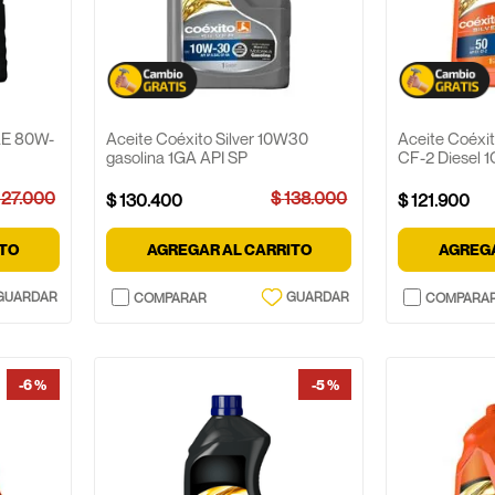
AE 80W-
Aceite Coéxito Silver 10W30
Aceite Coéxit
gasolina 1GA API SP
CF-2 Diesel 
127
.
000
$
138
.
000
$
130
.
400
$
121
.
900
ITO
AGREGAR AL CARRITO
AGREGA
-
6 %
-
5 %