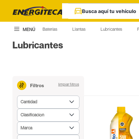
Busca aquí tu vehículo
Baterías
Llantas
Lubricantes
F
MENÚ
Lubricantes
Filtros
Cantidad
Cuarto
Clasificación
Galón
Multigrados
Litro
Marca
Monogrados
Lubricantes