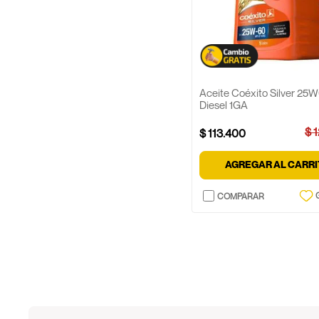
Aceite Coéxito Silver 25
Diesel 1GA
$
$
113
.
400
AGREGAR AL CARR