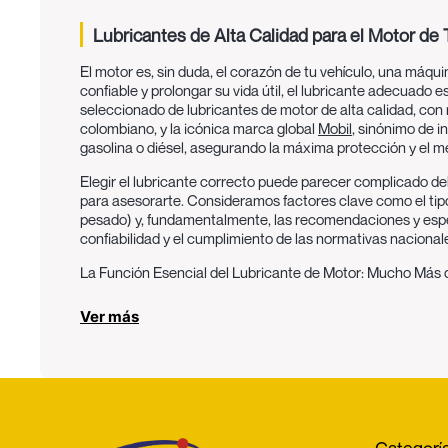
Lubricantes de Alta Calidad para el Motor de
El motor es, sin duda, el corazón de tu vehículo, una máq
confiable y prolongar su vida útil, el
lubricante adecuado
es
seleccionado de
lubricantes de motor de alta calidad
, con
colombiano, y la icónica marca global
Mobil
, sinónimo de 
gasolina
o
diésel
, asegurando la máxima protección y el 
Elegir el lubricante correcto puede parecer complicado de
para asesorarte. Consideramos factores clave como el tipo 
pesado) y, fundamentalmente, las
recomendaciones y espec
confiabilidad y el cumplimiento de las normativas nacional
La Función Esencial del Lubricante de Motor: Mucho Más 
El lubricante de motor desempeña múltiples funciones críti
Ver más
del motor:
Reducción de la Fricción y el Desgaste:
Esta es su fu
cigüeñal y árboles de levas, evitando el contacto di
motor.
Disipación del Calor:
El proceso de combustión y la f
absorbiendo y transportando parte de ese calor hac