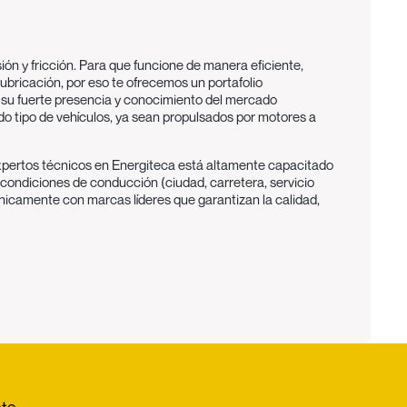
ón y fricción. Para que funcione de manera eficiente,
lubricación, por eso te ofrecemos un portafolio
n su fuerte presencia y conocimiento del mercado
do tipo de vehículos, ya sean propulsados por motores a
pertos técnicos en Energiteca
está altamente capacitado
s condiciones de conducción (ciudad, carretera, servicio
nicamente con marcas líderes que garantizan la
calidad,
ezas. Su papel es fundamental para la salud y eficiencia
ficies metálicas en movimiento, como pistones, cilindros,
l desgaste de los componentes, prolongando la vida útil del
nte circula a través de sus componentes internos,
el motor dentro de rangos operativos seguros.