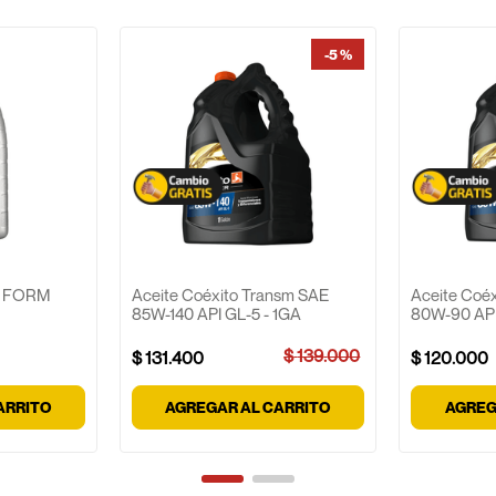
-
5 %
SP FORM
Aceite Coéxito Transm SAE
Aceite Coé
85W-140 API GL-5 - 1GA
80W-90 API
$
139
.
000
$
131
.
400
$
120
.
000
ARRITO
AGREGAR AL CARRITO
AGREG