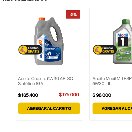
-
5 %
00
Aceite Coéxito 5W30 API SQ
Aceite Mobil M-1 E
Sintético 1GA
5W30 - 1L
$
175
.
000
$
165
.
400
$
98
.
000
AGREGAR AL CARRITO
AGREGAR AL C