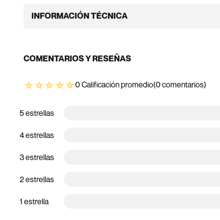
INFORMACIÓN TÉCNICA
COMENTARIOS Y RESEÑAS
☆
☆
☆
☆
☆
0 Calificación promedio
(0 comentarios)
5 estrellas
4 estrellas
3 estrellas
2 estrellas
1 estrella