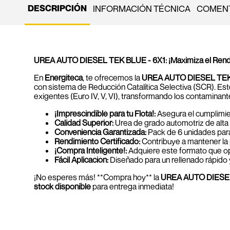
DESCRIPCIÓN
INFORMACIÓN TÉCNICA
COMENT
UREA AUTO DIESEL TEK BLUE - 6X1: ¡Maximiza el Rendimie
En
Energiteca
, te ofrecemos la
UREA AUTO DIESEL TE
con sistema de Reducción Catalítica Selectiva (SCR). Est
exigentes (Euro IV, V, VI), transformando los contaminant
¡Imprescindible para tu Flota!:
Asegura el cumplimient
Calidad Superior:
Urea de grado automotriz de alta
Conveniencia Garantizada:
Pack de 6 unidades para 
Rendimiento Certificado:
Contribuye a mantener la 
¡Compra Inteligente!:
Adquiere este formato que opti
Fácil Aplicación:
Diseñado para un rellenado rápido 
¡No esperes más! **Compra hoy** la
UREA AUTO DIESEL
stock disponible
para entrega inmediata!