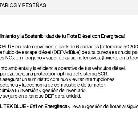
ARIOS Y RESEÑAS
nto y la Sostenibilidad de tu Flota Diésel con Energiteca!
K BLUE
en este conveniente pack de 6 unidades (referencia 502001/
e fluido de escape diésel (DEF/AdBlue) de alta pureza es crucial p
es NOx en nitrógeno y vapor de agua inofensivos. ¡Invierte en la te
o ambiental y la eficiencia operativa de tus vehículos diésel.
 pureza para una protección óptima del sistema SCR.
asegurar un suministro continuo y evitar interrupciones.
potencia y la economía de combustible de tu motor.
miza tu inversión y gestión de inventario.
y seguro en el tanque DEF de tu unidad.
 TEK BLUE - 6X1
en
Energiteca
y lleva tu gestión de flotas al sig