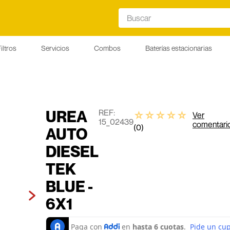
Buscar
iltros
Servicios
Combos
Baterías estacionarias
UREA
:
☆
☆
☆
☆
☆
Ver
15_02439
comentari
(
0
)
AUTO
DIESEL
TEK
BLUE -
6X1