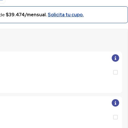
ahora en
Energiteca
 de
$39.474/mensual.
Solicita tu cupo.
y acelera
tus
resultados!