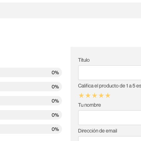
Título
0%
Califica el producto de 1 a 5 es
0%
★
★
★
★
★
0%
Tu nombre
0%
0%
Dirección de email