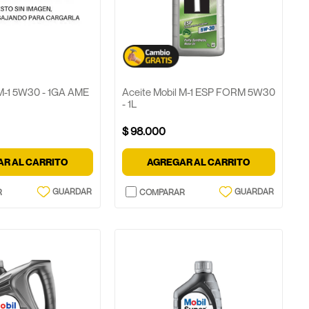
 M-1 5W30 - 1GA AME
Aceite Mobil M-1 ESP FORM 5W30
- 1L
$
98
.
000
R AL CARRITO
AGREGAR AL CARRITO