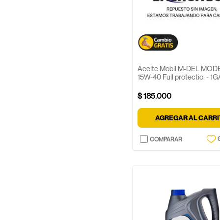
Aceite Mobil M-DEL MO
15W-40 Full protectio. - 1G
$
185
.
000
AGREGAR AL CARR