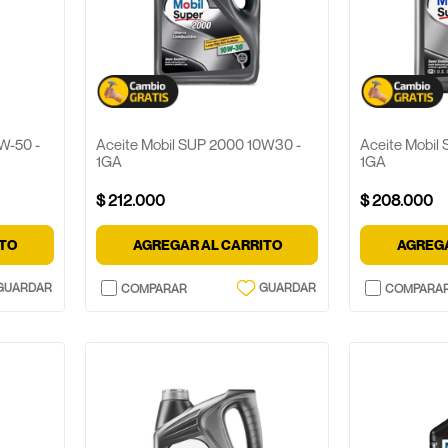
W-50 -
Aceite Mobil SUP 2000 10W30 -
Aceite Mobil
1GA
1GA
$
212
.
000
$
208
.
000
ITO
AGREGAR AL CARRITO
AGREGA