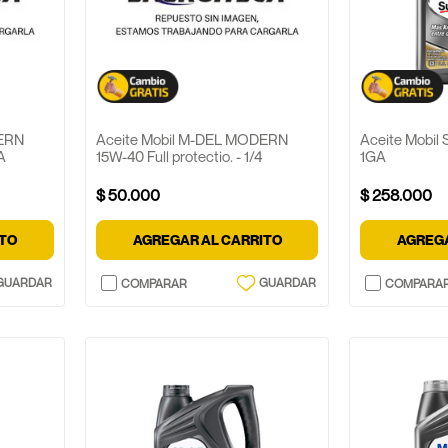
DERN
Aceite Mobil M-DEL MODERN
Aceite Mobil
A
15W-40 Full protectio. - 1/4
1GA
$
50
.
000
$
258
.
000
ITO
AGREGAR AL CARRITO
AGREGA