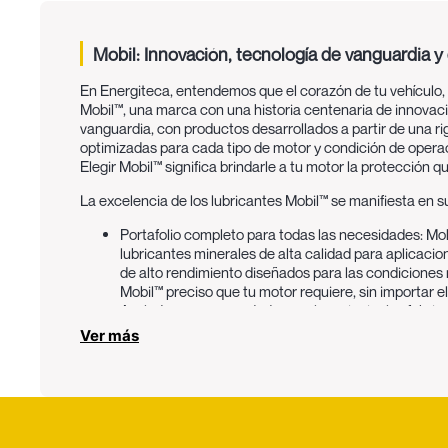
Mobil: Innovación, tecnología de vanguardia 
En Energiteca, entendemos que el corazón de tu vehículo, 
Mobil™, una marca con una historia centenaria de innovació
vanguardia, con productos desarrollados a partir de una ri
optimizadas para cada tipo de motor y condición de operaci
Elegir Mobil™ significa brindarle a tu motor la protección q
La excelencia de los lubricantes Mobil™ se manifiesta en s
Portafolio completo para todas las necesidades:
Mob
lubricantes minerales de alta calidad para aplicaci
de alto rendimiento diseñados para las condiciones
Mobil™ preciso que tu motor requiere, sin importar el
Avalados y recomendados por los principales fabrica
automóviles más importantes del mundo. Mobil™ tra
Ver más
superen los requisitos y especificaciones más estric
los productos Mobil™, dándote la seguridad de que e
más altos.
Rendimiento excepcional y protección prolongada:
L
protección superior contra el desgaste, reducen la f
estabilidad térmica para proteger el motor en un a