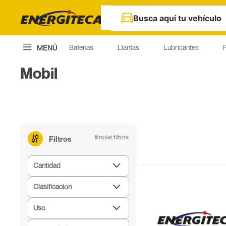
Busca aquí tu vehículo
Baterías
Llantas
Lubricantes
F
MENÚ
Mobil
Filtros
Cantidad
Cuarto
Clasificación
Galón
Multigrados
Litro
Uso
Sintético
Diesel