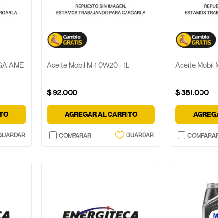
1GA AME
Aceite Mobil M-1 0W20 - 1L
Aceite Mobil
$
92
.
000
$
381
.
000
ITO
AGREGAR AL CARRITO
AGREGA