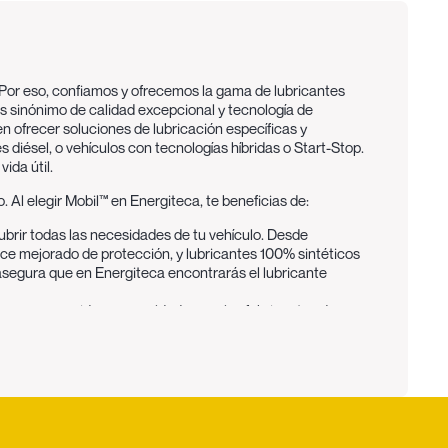
. Por eso, confiamos y ofrecemos la gama de lubricantes
 es sinónimo de calidad excepcional y tecnología de
n ofrecer soluciones de lubricación específicas y
diésel, o vehículos con tecnologías híbridas o Start-Stop.
ida útil.
Al elegir Mobil™ en Energiteca, te beneficias de:
brir todas las necesidades de tu vehículo. Desde
nce mejorado de protección, y lubricantes 100% sintéticos
asegura que en Energiteca encontrarás el lubricante
™ son reconocidos y respaldados por los fabricantes de
rers) para desarrollar lubricantes que cumplan e incluso
s un testimonio de la calidad superior y la confiabilidad de
optimizar el motor de tu vehículo según los estándares
r más allá de la lubricación básica. Proporcionan una
 formación de depósitos y lodos, y ofrecen una excelente
 en un funcionamiento más suave del motor, una mayor