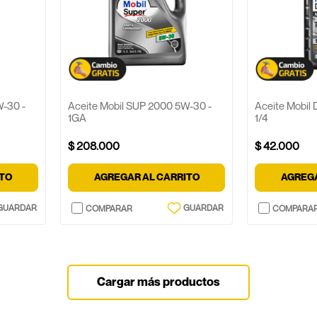
W-30 -
Aceite Mobil SUP 2000 5W-30 -
Aceite Mobil
1GA
1/4
$
208
.
000
$
42
.
000
ITO
AGREGAR AL CARRITO
AGREGA