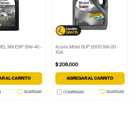
 DEL MX ESP 15W-40 -
Aceite Mobil SUP 2000 5W-20 -
1GA
$
208
.
000
R AL CARRITO
AGREGAR AL CARRITO