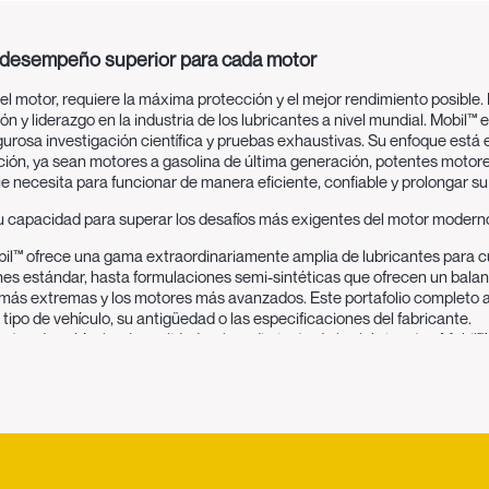
y desempeño superior para cada motor
el motor, requiere la máxima protección y el mejor rendimiento posible
n y liderazgo en la industria de los lubricantes a nivel mundial. Mobil™
gurosa investigación científica y pruebas exhaustivas. Su enfoque está e
ón, ya sean motores a gasolina de última generación, potentes motores 
ue necesita para funcionar de manera eficiente, confiable y prolongar su v
u capacidad para superar los desafíos más exigentes del motor moderno. 
il™ ofrece una gama extraordinariamente amplia de lubricantes para cu
ones estándar, hasta formulaciones semi-sintéticas que ofrecen un bala
 más extremas y los motores más avanzados. Este portafolio completo 
 tipo de vehículo, su antigüedad o las especificaciones del fabricante.
ntes de vehículos:
La calidad y el rendimiento de los lubricantes Mobil
baja en estrecha colaboración con OEMs (Original Equipment Manufactu
tos de la industria. Contar con la aprobación de numerosos fabricantes e
stás utilizando un lubricante diseñado específicamente para proteger y 
as fórmulas avanzadas de los lubricantes Mobil™ están diseñadas para i
ricción interna del motor, ayudan a mantener la limpieza al controlar la
mplio rango de temperaturas. Este rendimiento excepcional se traduce