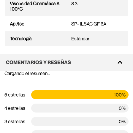
Viscosidad Cinemática A
8.3
100°C
Api/Iso
SP- ILSAC GF 6A
Tecnología
Estándar
COMENTARIOS Y RESEÑAS
Cargando el resumen…
5 estrellas
100%
4 estrellas
0%
3 estrellas
0%