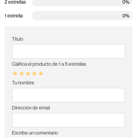
2 estrellas
0%
1 estrella
0%
Título
Califica el producto de 1 a 5 estrellas
★
★
★
★
★
Tu nombre
Dirección de email
Escribe un comentario