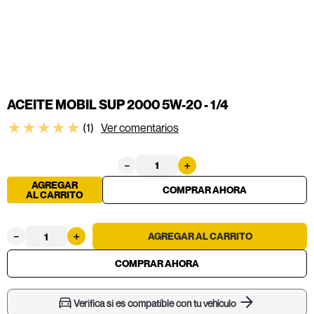
ACEITE MOBIL SUP 2000 5W-20 - 1/4
★
★
★
★
★
(
1
)
Ver comentarios
－
＋
AGREGAR
AL CARRITO
－
＋
Verifica si es compatible con tu vehículo