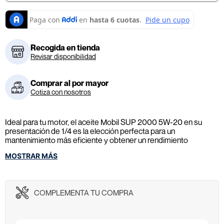
Recogida en tienda
Revisar disponibilidad
Comprar al por mayor
Cotiza con nosotros
Ideal para tu motor, el aceite Mobil SUP 2000 5W-20 en su
presentación de 1/4 es la elección perfecta para un
mantenimiento más eficiente y obtener un rendimiento
confiable. ¡Haz tu compra ahora y te OBSEQUIAMOS el servicio
MOSTRAR MÁS
de cambio de aceite (No incluye filtros)!
COMPLEMENTA TU COMPRA