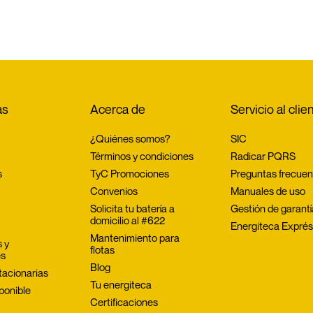
as
Acerca de
Servicio al clie
¿Quiénes somos?
SIC
Términos y condiciones
Radicar PQRS
s
TyC Promociones
Preguntas frecuen
Convenios
Manuales de uso
Solicita tu batería a 
Gestión de garant
domicilio al #622
Energiteca Expré
Mantenimiento para 
 y 
flotas
es
Blog
tacionarias
Tu energiteca
ponible
Certificaciones