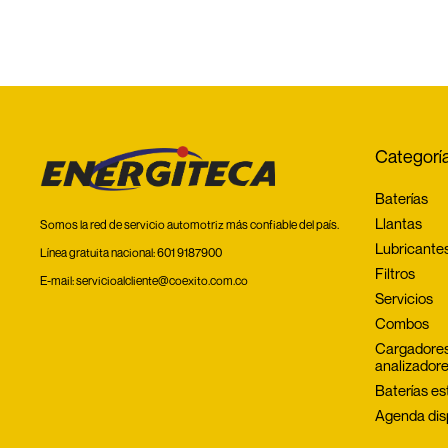
Categorí
Baterías
Llantas
Somos la red de servicio automotriz más confiable del país.
Lubricante
Línea gratuita nacional:
601 9187900
Filtros
E-mail:
servicioalcliente@coexito.com.co
Servicios
Combos
Cargadores
analizador
Baterías es
Agenda dis