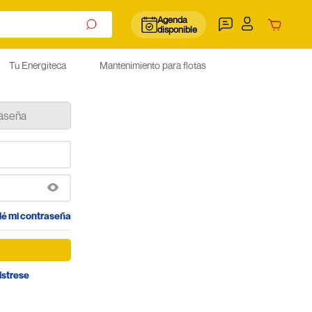
Agenda
disponible
Tu Energiteca
Mantenimiento para flotas
raseña
dé mi contraseña
ístrese