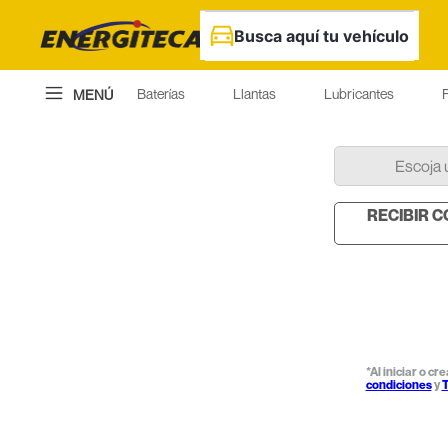
Busca aquí tu vehículo
Baterías
Llantas
Lubricantes
F
MENÚ
Escoja 
RECIBIR 
*Al iniciar o c
condiciones
y
T