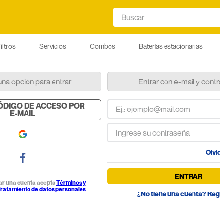
Buscar
iltros
Servicios
Combos
Baterías estacionarias
una opción para entrar
Entrar con e-mail y cont
CÓDIGO DE ACCESO POR
E-MAIL
Olvi
ENTRAR
rear una cuenta acepta
Términos y
ratamiento de datos personales
¿No tiene una cuenta? Reg