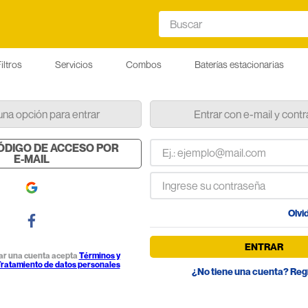
Buscar
iltros
Servicios
Combos
Baterías estacionarias
una opción para entrar
Entrar con e-mail y cont
CÓDIGO DE ACCESO POR
E-MAIL
Olvi
ENTRAR
rear una cuenta acepta
Términos y
ratamiento de datos personales
¿No tiene una cuenta? Reg