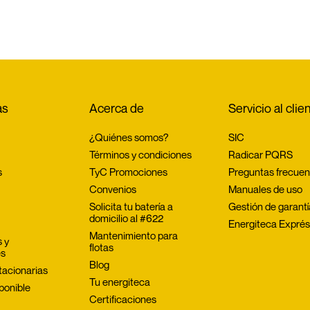
as
Acerca de
Servicio al clie
¿Quiénes somos?
SIC
Términos y condiciones
Radicar PQRS
s
TyC Promociones
Preguntas frecuen
Convenios
Manuales de uso
Solicita tu batería a 
Gestión de garant
domicilio al #622
Energiteca Expré
Mantenimiento para 
 y 
flotas
es
Blog
tacionarias
Tu energiteca
ponible
Certificaciones