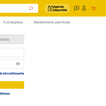
Agenda
disponible
Tu Energiteca
Mantenimiento para flotas
raseña
dé mi contraseña
ístrese