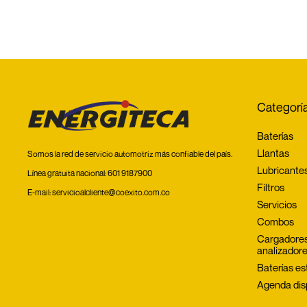
Categorí
Baterías
Llantas
Somos la red de servicio automotriz más confiable del país.
Lubricante
Línea gratuita nacional:
601 9187900
Filtros
E-mail:
servicioalcliente@coexito.com.co
Servicios
Combos
Cargadores
analizador
Baterías es
Agenda dis