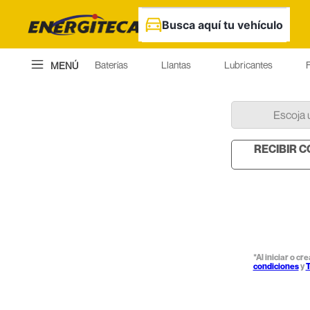
Busca aquí tu vehículo
Baterías
Llantas
Lubricantes
F
MENÚ
Escoja 
RECIBIR 
*Al iniciar o c
condiciones
y
T