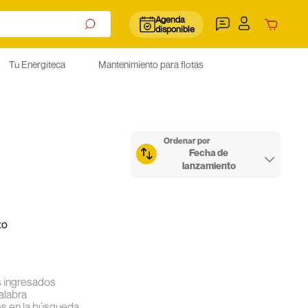
Agenda
disponible
Tu Energiteca
Mantenimiento para flotas
Ordenar por
Fecha de
lanzamiento
to
 ingresados
palabra
os en la búsqueda