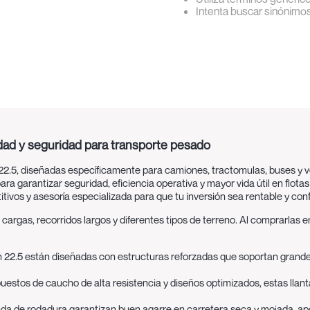
Intenta buscar sinónimo
dad y seguridad para transporte pesado
n 22.5, diseñadas específicamente para camiones, tractomulas, buses y
ara garantizar seguridad, eficiencia operativa y mayor vida útil en flot
vos y asesoría especializada para que tu inversión sea rentable y conf
s cargas, recorridos largos y diferentes tipos de terreno. Al comprarlas
in 22.5 están diseñadas con estructuras reforzadas que soportan grand
estos de caucho de alta resistencia y diseños optimizados, estas llanta
da de rodadura garantizan buen agarre en carretera seca y mojada, apor