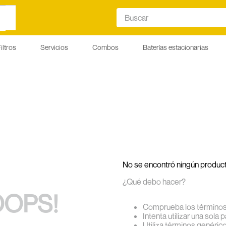
Buscar
iltros
Servicios
Combos
Baterías estacionarias
No se encontró ningún produc
¿Qué debo hacer?
OPS!
Comprueba los términos
Intenta utilizar una sola 
Utiliza términos genéric