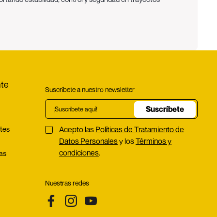
 optimizar el consumo de combustible y mejorar la
a las necesidades específicas de cada vehículo.
crificar calidad ni desempeño.
exigentes.
nte
Suscríbete a nuestro newsletter
Suscríbete
tes
Acepto las
Políticas de Tratamiento de
nversión.
bustible.
Datos Personales
y los
Términos y
condiciones
.
ías
s
Nuestras redes