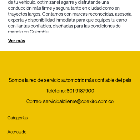
de tu vehículo, optimizar el agarre y disfrutar de una
conducción más firme y segura tanto en ciudad como en
trayectos largos. Contamos con marcas reconocidas, asesoría
experta y disponibilidad inmediata para que equipes tu carro
con llantas confiables, diseñadas para las condiciones de
manejo en Colombia.
Ver más
Las llantas rin 18 se destacan por ofrecer un manejo más
preciso y una presencia más deportiva. Al comprarlas en
Energiteca, accedes a beneficios clave pensados para una
experiencia de conducción superior:
Mayor estabilidad y control a altas velocidades:
Las
llantas rin 18 ofrecen una huella de contacto más amplia
Somos la red de servicio automotriz más confiable del país
y perfiles más bajos que mejoran el agarre, la estabilidad
en curvas y la precisión en la dirección, especialmente
Teléfono:
601 9187900
en carretera.
Desempeño superior en ciudad y carretera:
Esta medida
Correo:
servicioalcliente@coexito.com.co
brinda un balance ideal entre control, firmeza y confort,
permitiendo una conducción segura y estable en
Categorías
diferentes tipos de vía.
Alta durabilidad y desgaste uniforme:
Al comprar llantas
rin 18, obtienes productos fabricados con compuestos
Acerca de
resistentes y estructuras reforzadas que garantizan una