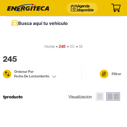
Agenda
disponible
Busca aquí tu vehículo
245
50
18
245
Ordenar Por
Filtrar
Fecha De Lanzamiento
1
producto