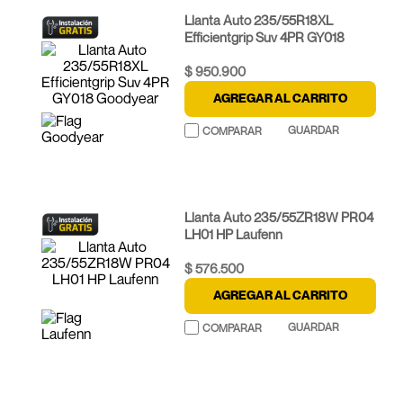
Llanta Auto 235/55R18XL
Efficientgrip Suv 4PR GY018
Goodyear
$
950
.
900
AGREGAR AL CARRITO
Llanta Auto 235/55ZR18W PR04
LH01 HP Laufenn
$
576
.
500
AGREGAR AL CARRITO