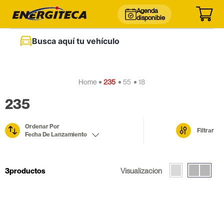
Agenda
disponible
Busca aquí tu vehículo
235
55
18
235
Ordenar Por
Filtrar
Fecha De Lanzamiento
3
productos