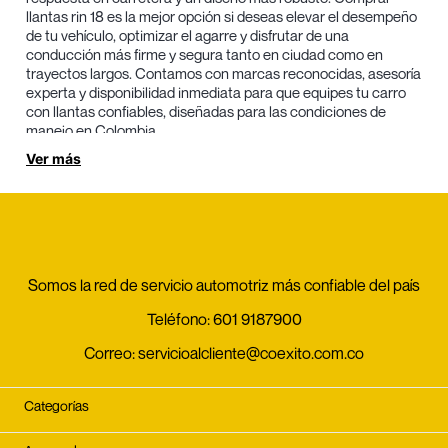
llantas rin 18 es la mejor opción si deseas elevar el desempeño
de tu vehículo, optimizar el agarre y disfrutar de una
conducción más firme y segura tanto en ciudad como en
trayectos largos. Contamos con marcas reconocidas, asesoría
experta y disponibilidad inmediata para que equipes tu carro
con llantas confiables, diseñadas para las condiciones de
manejo en Colombia.
Ver más
Las llantas rin 18 se destacan por ofrecer un manejo más
preciso y una presencia más deportiva. Al comprarlas en
Energiteca, accedes a beneficios clave pensados para una
experiencia de conducción superior:
Mayor estabilidad y control a altas velocidades:
Las
llantas rin 18 ofrecen una huella de contacto más amplia
Somos la red de servicio automotriz más confiable del país
y perfiles más bajos que mejoran el agarre, la estabilidad
en curvas y la precisión en la dirección, especialmente
Teléfono:
601 9187900
en carretera.
Desempeño superior en ciudad y carretera:
Esta medida
Correo:
servicioalcliente@coexito.com.co
brinda un balance ideal entre control, firmeza y confort,
permitiendo una conducción segura y estable en
Categorías
diferentes tipos de vía.
Alta durabilidad y desgaste uniforme:
Al comprar llantas
rin 18, obtienes productos fabricados con compuestos