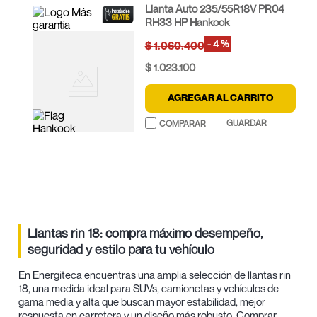
Llanta Auto 235/55R18V PR04
RH33 HP Hankook
-
4 %
$
1
.
060
.
400
$
1
.
023
.
100
AGREGAR AL CARRITO
Llantas rin 18: compra máximo desempeño,
seguridad y estilo para tu vehículo
En Energiteca encuentras una amplia selección de llantas rin
18, una medida ideal para SUVs, camionetas y vehículos de
gama media y alta que buscan mayor estabilidad, mejor
respuesta en carretera y un diseño más robusto. Comprar