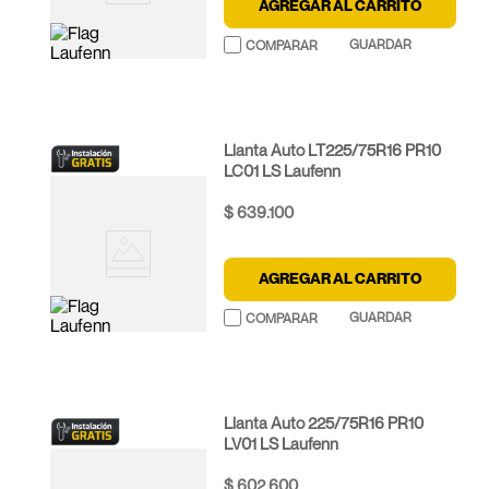
AGREGAR AL CARRITO
Llanta Auto LT225/75R16 PR10
LC01 LS Laufenn
$
639
.
100
AGREGAR AL CARRITO
Llanta Auto 225/75R16 PR10
LV01 LS Laufenn
$
602
.
600