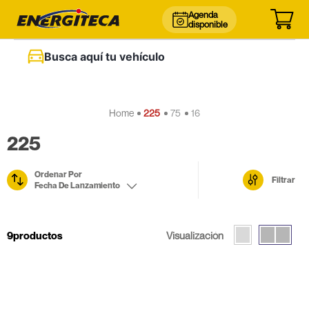
Agenda
disponible
Busca aquí tu vehículo
225
75
16
225
Ordenar Por
Filtrar
Fecha De Lanzamiento
9
productos