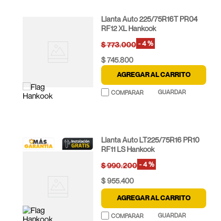
Llanta Auto 225/75R16T PR04
RF12 XL Hankook
-
4 %
$
773
.
000
$
745
.
800
AGREGAR AL CARRITO
Llanta Auto LT225/75R16 PR10
RF11 LS Hankook
-
4 %
$
990
.
200
$
955
.
400
AGREGAR AL CARRITO