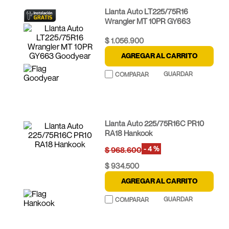
Llanta Auto LT225/75R16
Wrangler MT 10PR GY663
Goodyear
$
1
.
056
.
900
AGREGAR AL CARRITO
Llanta Auto 225/75R16C PR10
RA18 Hankook
-
4 %
$
968
.
600
$
934
.
500
AGREGAR AL CARRITO