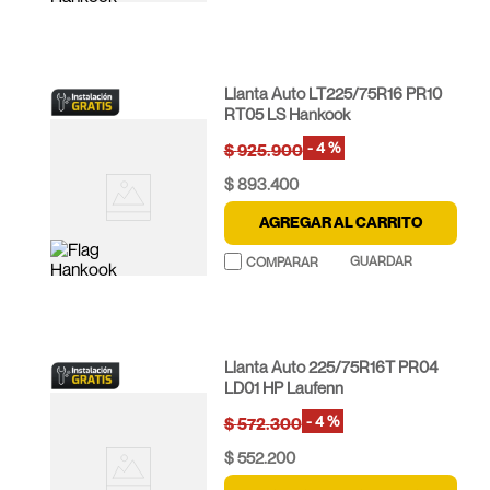
Llanta Auto LT225/75R16 PR10
RT05 LS Hankook
-
4 %
$
925
.
900
$
893
.
400
AGREGAR AL CARRITO
Llanta Auto 225/75R16T PR04
LD01 HP Laufenn
-
4 %
$
572
.
300
$
552
.
200