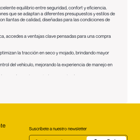
lente equilibrio entre seguridad, confort y eficiencia.
ones que se adaptan a diferentes presupuestos y estilos de
n llantas de calidad, diseñadas para las condiciones de
giteca, accedes a ventajas clave pensadas para una compra
ptimizan la tracción en seco y mojado, brindando mayor
ntrol del vehículo, mejorando la experiencia de manejo en
ada y un desgaste parejo, lo que se traduce en mayor
a reducir el consumo de combustible y los costos de uso
ilita encontrar la llanta adecuada sin complicaciones.
tes marcas y referencias que se ajustan a tu presupuesto.
 y respaldo profesional en cada compra.
nte
Suscríbete a nuestro newsletter