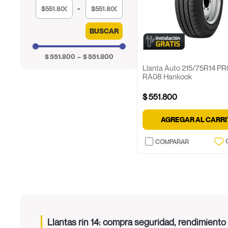
$
$
BUSCAR
$ 551.800
–
$ 551.800
Llanta Auto 215/75R14 P
RA08 Hankook
$
551
.
800
AGREGAR AL CARR
Llantas rin 14: compra seguridad, rendimiento 