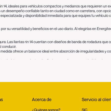
n 14, ideales para vehículos compactos y medianos que requieren un exce
cas un desempeño confiable tanto en ciudad como en carretera, con opci
ecializada y disponibilidad inmediata para que equipes tu vehículo co
or su versatilidad y beneficios en el uso diario. Al elegirlas en Ener
ura:
Las llantas rin 14 cuentan con diseños de banda de rodadura que o
l conducir.
medida ofrece un balance ideal entre absorción de irregularidades y co
rin 14, obtienes productos diseñados para ofrecer una vida útil prolong
in 14 están desarrolladas con baja resistencia a la rodadura, ayudando 
14 es una medida común en numerosos modelos de automóviles, lo que fac
teca puedes comprar llantas rin 14 a precios competitivos, con diferen
rsión inteligente para tu vehículo. Obtienes seguridad, buen desempeño
as
Acerca de
Servicio al clie
mpeño
nologías que mejoran el rendimiento y la seguridad del vehículo:
¿Quiénes somos?
SIC