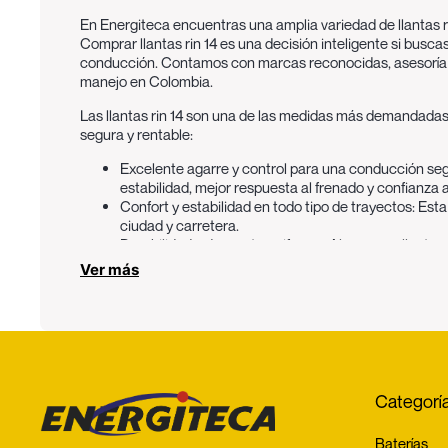
En Energiteca encuentras una amplia variedad de llantas ri
Comprar llantas rin 14 es una decisión inteligente si bus
conducción. Contamos con marcas reconocidas, asesoría esp
manejo en Colombia.
Las llantas rin 14 son una de las medidas más demandadas p
segura y rentable:
Excelente agarre y control para una conducción seg
estabilidad, mejor respuesta al frenado y confianza a
Confort y estabilidad en todo tipo de trayectos:
Esta 
ciudad y carretera.
Durabilidad y desgaste uniforme:
Al comprar llantas 
rendimiento por kilómetro recorrido.
Ver más
Eficiencia y ahorro de combustible:
Muchas llantas r
del vehículo.
Alta compatibilidad con vehículos populares:
El rin 
Precios competitivos y múltiples opciones:
En Energi
Comprar llantas rin 14 en Energiteca es asegurar una inve
Categorí
Tecnología en llantas rin 14 diseñada para un mejor dese
Las llantas rin 14 disponibles en Energiteca incorporan tec
Baterías