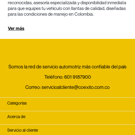
reconocidas, asesoría especializada y disponibilidad inmediata
para que equipes tu vehículo con llantas de calidad, diseñadas
para las condiciones de manejo en Colombia.
Las llantas rin 14 son una de las medidas más demandadas por
Ver más
su versatilidad y beneficios en el uso diario. Al elegirlas en
Energiteca, accedes a ventajas clave pensadas para una
compra segura y rentable:
Excelente agarre y control para una conducción segura:
Las llantas rin 14 cuentan con diseños de banda de
rodadura que optimizan la tracción en seco y mojado,
Somos la red de servicio automotriz más confiable del país
brindando mayor estabilidad, mejor respuesta al frenado
y confianza al conducir.
Teléfono:
601 9187900
Confort y estabilidad en todo tipo de trayectos:
Esta
medida ofrece un balance ideal entre absorción de
Correo:
servicioalcliente@coexito.com.co
irregularidades y control del vehículo, mejorando la
experiencia de manejo en ciudad y carretera.
Categorías
Durabilidad y desgaste uniforme:
Al comprar llantas rin
14, obtienes productos diseñados para ofrecer una vida
útil prolongada y un desgaste parejo, lo que se traduce
Acerca de
en mayor rendimiento por kilómetro recorrido.
Eficiencia y ahorro de combustible:
Muchas llantas rin 14
Servicio al cliente
están desarrolladas con baja resistencia a la rodadura,