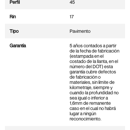
Perfil
45
Rin
17
Tipo
Pavimento
Garantía
5 años contados a partir
de la fecha de fabricación
(estampada en el
costado de la llanta, en el
número del DOT) esta
garantía cubre defectos
de fabricación o
materiales, sin límite de
kilometraje, siempre y
cuando la profundidad no
sea igual o inferior a
1,6mm de remanente
caso en el cual no habrá
lugar a ningún
reconocimiento.