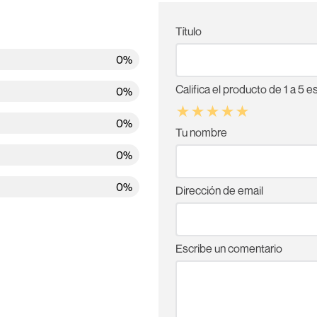
Título
0%
Califica el producto de 1 a 5 es
0%
★
★
★
★
★
0%
Tu nombre
0%
0%
Dirección de email
Escribe un comentario