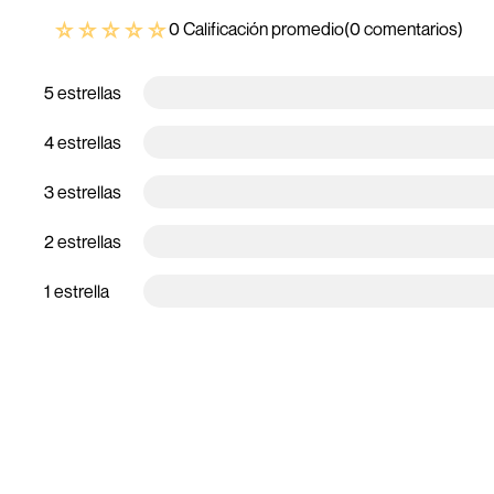
☆
☆
☆
☆
☆
0 Calificación promedio
(0 comentarios)
5 estrellas
4 estrellas
3 estrellas
2 estrellas
1 estrella