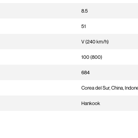
8.5
51
V (240 km/h)
100 (800)
684
Corea del Sur, China, Indon
Hankook