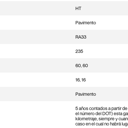
HT
Pavimento
RA33
235
60, 60
16, 16
Pavimento
5 años contados a partir de 
el número del DOT) esta gar
kilometraje, siempre y cuan
caso en el cual no habrá lu