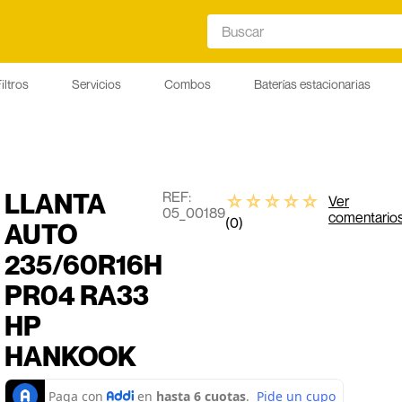
Buscar
iltros
Servicios
Combos
Baterías estacionarias
LLANTA
:
☆
☆
☆
☆
☆
Ver
05_00189
comentario
(
0
)
AUTO
235/60R16H
PR04 RA33
HP
HANKOOK