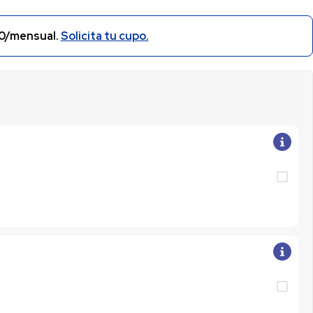
GRATIS,
instalando en
nuestras
0/mensual.
Solicita tu cupo.
Energitecas
- No incluye
Rin, ni
elementos
adicionales.