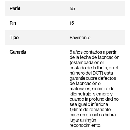
Perfil
55
Rin
15
Tipo
Pavimento
Garantía
5 años contados a partir
de la fecha de fabricación
(estampada en el
costado de la llanta, en el
número del DOT) esta
garantía cubre defectos
de fabricación o
materiales, sin límite de
kilometraje, siempre y
cuando la profundidad no
sea igual o inferior a
1,6mm de remanente
caso en el cual no habrá
lugar a ningún
reconocimiento.