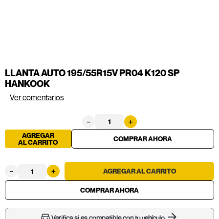
LLANTA AUTO 195/55R15V PR04 K120 SP
HANKOOK
Ver comentarios
－
＋
AGREGAR
AL CARRITO
－
＋
Verifica si es compatible con tu vehículo