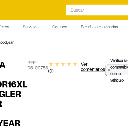
Buscar
iltros
Servicios
Combos
Baterías estacionarias
Goodyear
Verifica si
TA
:
☆
☆
☆
☆
☆
Ver
compatibl
05_00753
comentarios
(
0
)
con tu
vehículo
0R16XL
GLER
R
YEAR