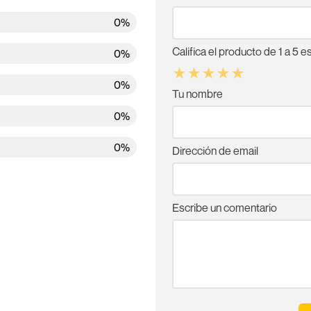
0%
Califica el producto de 1 a 5 es
0%
★
★
★
★
★
0%
Tu nombre
0%
0%
Dirección de email
Escribe un comentario