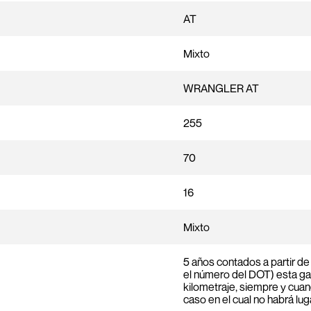
AT
Mixto
WRANGLER AT
255
70
16
Mixto
5 años contados a partir de 
el número del DOT) esta gar
kilometraje, siempre y cuan
caso en el cual no habrá lu