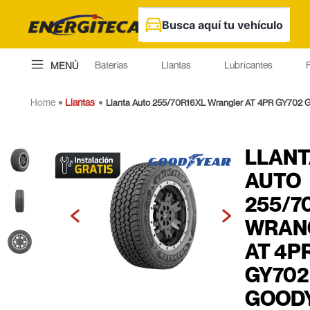
Busca aquí tu vehículo
Baterías
Llantas
Lubricantes
F
MENÚ
Llantas
Llanta Auto 255/70R16XL Wrangler AT 4PR GY702 
LLAN
AUTO
255/7
WRAN
AT 4P
GY702
GOOD