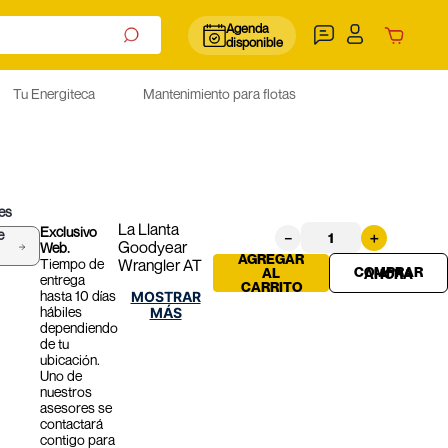
Agenda
disponible
Tu Energiteca
Mantenimiento para flotas
 es
La Llanta
Exclusivo
e
－
＋
Goodyear
Web.
AGREGAR
Tiempo de
Wrangler AT
AL
entrega
255/70R16XL
CARRITO
hasta 10 días
MOSTRAR
(GY702) es
hábiles
MÁS
ideal para
dependiendo
vehículos que
de tu
transitan por
ubicación.
carretera y
Uno de
terrenos
nuestros
asesores se
difíciles.
contactará
Ofrece un
contigo para
rendimiento