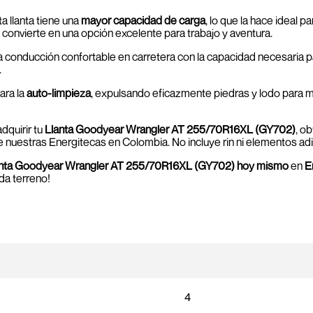
ta llanta tiene una
mayor capacidad de carga
, lo que la hace ideal 
 convierte en una opción excelente para trabajo y aventura.
conducción confortable en carretera con la capacidad necesaria pa
.
ara la
auto-limpieza
, expulsando eficazmente piedras y lodo para m
adquirir tu
Llanta Goodyear Wrangler AT 255/70R16XL (GY702)
, o
e nuestras Energitecas en Colombia. No incluye rin ni elementos adi
anta Goodyear Wrangler AT 255/70R16XL (GY702) hoy mismo
en
E
da terreno!
4