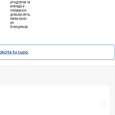
programar la
todoterreno
entrega e
excepcional y
instalación
una gran
gratuita de tu
resistencia,
llanta (solo
brindando
en
Energiteca)
seguridad y
tracción en
cualquier
aventura.
Incluye
reemplazo de
olicita tu cupo.
válvulas e
inflado con
nitrógeno
GRATIS al
instalar en
nuestras
Energitecas.
No incluye rin
ni elementos
adicionales.