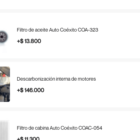
Filtro de aceite Auto Coéxito COA-323
+
$
13
.
800
Descarbonización interna de motores
+
$
146
.
000
Filtro de cabina Auto Coéxito COAC-054
+
$
11
.
300