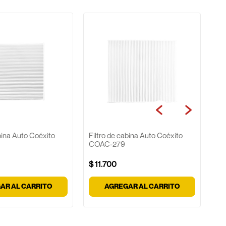
Fi
CO
$
abina Auto Coéxito
Filtro de cabina Auto Coéxito
COAC-279
$
11
.
700
AR AL CARRITO
AGREGAR AL CARRITO