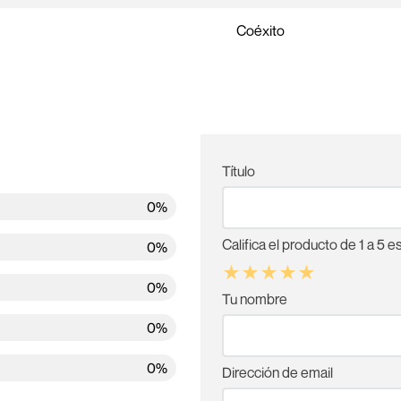
Coéxito
Título
0%
Califica el producto de 1 a 5 es
0%
★
★
★
★
★
0%
Tu nombre
0%
0%
Dirección de email