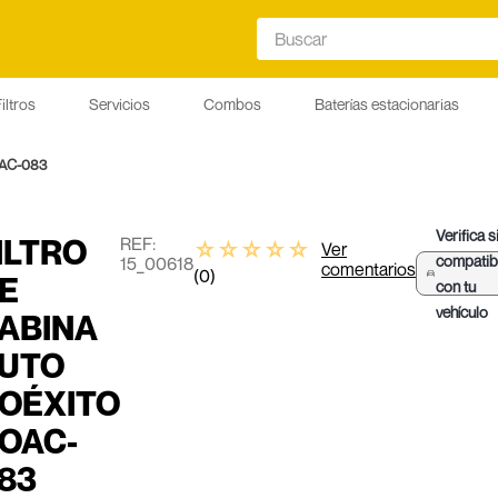
Buscar
iltros
Servicios
Combos
Baterías estacionarias
OAC-083
Verifica s
ILTRO
:
☆
☆
☆
☆
☆
Ver
compatib
15_00618
comentarios
(
0
)
E
con tu
vehículo
ABINA
UTO
OÉXITO
OAC-
83