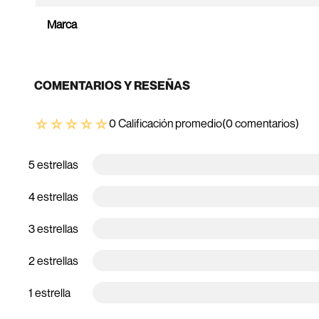
Marca
COMENTARIOS Y RESEÑAS
☆
☆
☆
☆
☆
0 Calificación promedio
(0 comentarios)
5 estrellas
4 estrellas
3 estrellas
2 estrellas
1 estrella