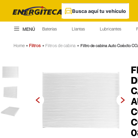
Busca aquí tu vehículo
Baterías
Llantas
Lubricantes
F
MENÚ
Filtros
Filtros de cabina
Filtro de cabina Auto Coéxito C
F
D
C
A
C
C
0