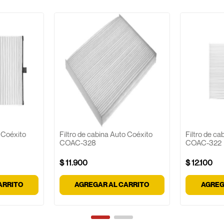
o Coéxito
Filtro de cabina Auto Coéxito
Filtro de c
COAC-328
COAC-322
$
11
.
900
$
12
.
100
ARRITO
AGREGAR AL CARRITO
AGREG