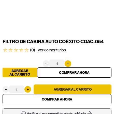
FILTRO DE CABINA AUTO COÉXITO COAC-054
☆
☆
☆
☆
☆
(
0
)
Ver comentarios
－
＋
AGREGAR
AL CARRITO
－
＋
Verifica si es compatible con tu vehículo