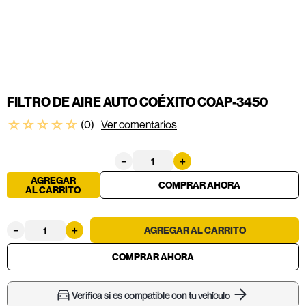
FILTRO DE AIRE AUTO COÉXITO COAP-3450
☆
☆
☆
☆
☆
(
0
)
Ver comentarios
－
＋
AGREGAR
AL CARRITO
－
＋
Verifica si es compatible con tu vehículo