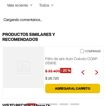
Más reciente
Todos
Cargando comentarios…
PRODUCTOS SIMILARES Y
RECOMENDADOS
Filtro de aire Auto Coéxito COAP-
0590E
-
20 %
$
33
.
400
$
26
.
720
AGREGAR AL CARRITO
VISTO RECIENTEMENTE