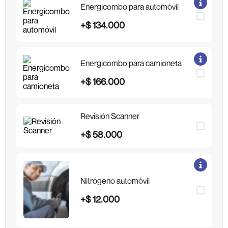
Energicombo para automóvil
+
$
134
.
000
Energicombo para camioneta
+
$
166
.
000
Revisión Scanner
+
$
58
.
000
Nitrógeno automóvil
+
$
12
.
000