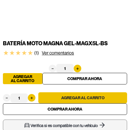
BATERÍA MOTO MAGNA GEL-MAGX5L-BS
★
★
★
★
★
(
1
)
Ver comentarios
－
＋
AGREGAR
AL CARRITO
－
＋
Verifica si es compatible con tu vehículo