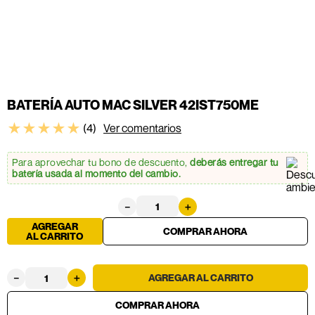
BATERÍA AUTO MAC SILVER 42IST750ME
★
★
★
★
★
(
4
)
Ver comentarios
Para aprovechar tu bono de descuento,
deberás entregar tu
batería usada al momento del cambio.
－
＋
AGREGAR
AL CARRITO
－
＋