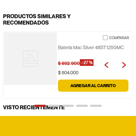
PRODUCTOS SIMILARES Y
RECOMENDADOS
Batería Mac Silver 48ST1250MC
-
27 %
$
692
.
900
$
504
.
000
AGREGAR AL CARRITO
VISTO RECIENTEMENTE