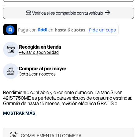
Verifica si es compatible con tu vehículo
Recogida en tienda
Revisar disponibilidad
Comprar al por mayor
Cotiza con nosotros
Rendimiento confiable y excelente duración. La Mac Silver
42IST750ME es perfecta para vehículos de consumo estándar.
Garantía de hasta 15 meses, revisión eléctrica GRATIS e
instalación a domicilio sin costo. ¡Compra ahora y paga
MOSTRAR MÁS
contraentrega!
El precio publicado incluye un bono de descuento por tu batería
usada. Entrégala al momento de la instalación o entrega.
*Aplican TyC.
COMPLEMENTA TU COMPRA