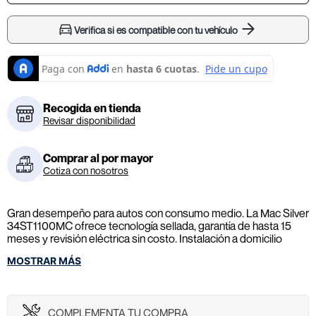
Verifica si es compatible con tu vehículo
Recogida en tienda
Revisar disponibilidad
Comprar al por mayor
Cotiza con nosotros
Gran desempeño para autos con consumo medio. La Mac Silver
34ST1100MC ofrece tecnología sellada, garantía de hasta 15
meses y revisión eléctrica sin costo. Instalación a domicilio
GRATIS. ¡Haz tu pedido ahora mismo!
MOSTRAR MÁS
El precio publicado incluye un bono de descuento por tu batería
usada. Entrégala al momento de la instalación o entrega.
*Aplican TyC.
COMPLEMENTA TU COMPRA