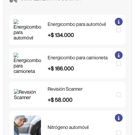
Energicombo para automóvil
+
$
134
.
000
Energicombo para camioneta
+
$
166
.
000
Revisión Scanner
+
$
58
.
000
Nitrógeno automóvil