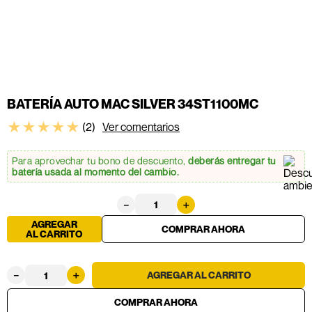
BATERÍA AUTO MAC SILVER 34ST1100MC
★
★
★
★
★
(
2
)
Ver comentarios
Para aprovechar tu bono de descuento,
deberás entregar tu
batería usada al momento del cambio.
－
＋
AGREGAR
AL CARRITO
－
＋