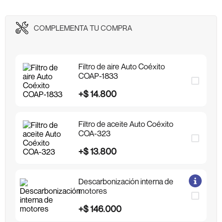
GRATIS al instalar en nuestras Energitecas. No incluye rin ni
elementos adicionales.
COMPLEMENTA TU COMPRA
Filtro de aire Auto Coéxito
COAP-1833
+
$
14
.
800
Filtro de aceite Auto Coéxito
COA-323
+
$
13
.
800
Descarbonización interna de
motores
+
$
146
.
000