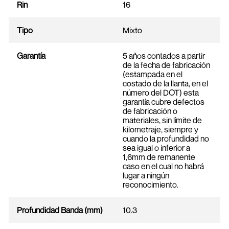
Rin
16
Tipo
Mixto
Garantía
5 años contados a partir
de la fecha de fabricación
(estampada en el
costado de la llanta, en el
número del DOT) esta
garantía cubre defectos
de fabricación o
materiales, sin límite de
kilometraje, siempre y
cuando la profundidad no
sea igual o inferior a
1,6mm de remanente
caso en el cual no habrá
lugar a ningún
reconocimiento.
Profundidad Banda (mm)
10.3