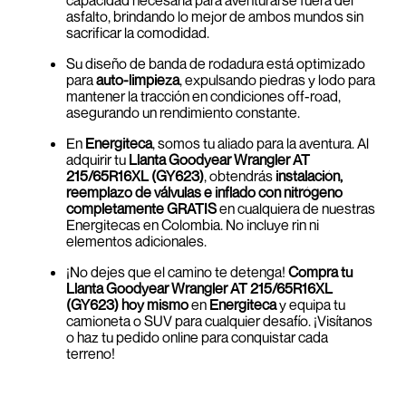
capacidad necesaria para aventurarse fuera del
asfalto, brindando lo mejor de ambos mundos sin
sacrificar la comodidad.
Su diseño de banda de rodadura está optimizado
para
auto-limpieza
, expulsando piedras y lodo para
mantener la tracción en condiciones off-road,
asegurando un rendimiento constante.
En
Energiteca
, somos tu aliado para la aventura. Al
adquirir tu
Llanta Goodyear Wrangler AT
215/65R16XL (GY623)
, obtendrás
instalación,
reemplazo de válvulas e inflado con nitrógeno
completamente GRATIS
en cualquiera de nuestras
Energitecas en Colombia. No incluye rin ni
elementos adicionales.
¡No dejes que el camino te detenga!
Compra tu
Llanta Goodyear Wrangler AT 215/65R16XL
(GY623) hoy mismo
en
Energiteca
y equipa tu
camioneta o SUV para cualquier desafío. ¡Visítanos
o haz tu pedido online para conquistar cada
terreno!