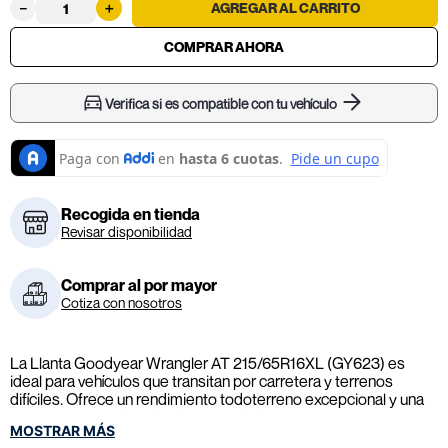
－
＋
Verifica si es compatible con tu vehículo
Recogida en tienda
Revisar disponibilidad
Comprar al por mayor
Cotiza con nosotros
La Llanta Goodyear Wrangler AT 215/65R16XL (GY623) es
ideal para vehículos que transitan por carretera y terrenos
difíciles. Ofrece un rendimiento todoterreno excepcional y una
gran resistencia, brindando seguridad y tracción en cualquier
MOSTRAR MÁS
aventura. Incluye reemplazo de válvulas e inflado con nitrógeno